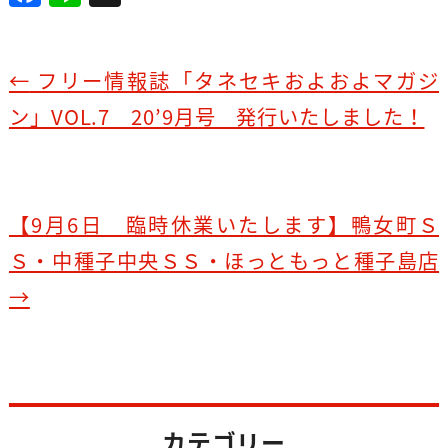
a
n
c
e
e
←
フリー情報誌「タネセキおよおよマガジ
b
ン」VOL.7 20’9月号 発行いたしました！
o
o
k
【9月6日 臨時休業いたします】鴨女町Ｓ
Ｓ・中種子中央ＳＳ・ほっともっと種子島店
→
カテゴリー