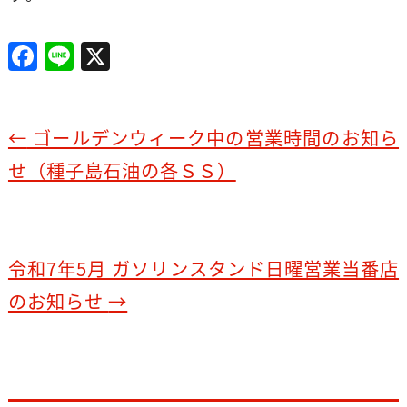
F
Li
X
a
n
c
e
e
←
ゴールデンウィーク中の営業時間のお知ら
b
せ（種子島石油の各ＳＳ）
o
o
k
令和7年5月 ガソリンスタンド日曜営業当番店
のお知らせ
→