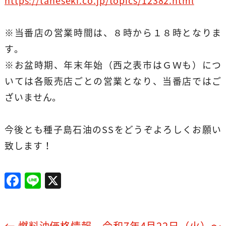
https://taneseki.co.jp/topics/12382.html
※当番店の営業時間は、８時から１８時となりま
す。
※お盆時期、年末年始（西之表市はＧＷも）につ
いては各販売店ごとの営業となり、当番店ではご
ざいません。
今後とも種子島石油のSSをどうぞよろしくお願い
致します！
F
Li
X
a
n
c
e
←
燃料油価格情報 令和7年4月22日（火）～