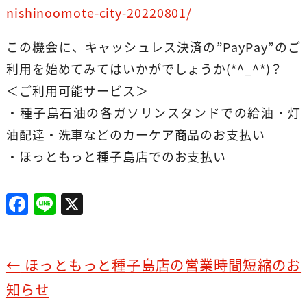
nishinoomote-city-20220801/
この機会に、キャッシュレス決済の”PayPay”のご
利用を始めてみてはいかがでしょうか(*^_^*)？
＜ご利用可能サービス＞
・種子島石油の各ガソリンスタンドでの給油・灯
油配達・洗車などのカーケア商品のお支払い
・ほっともっと種子島店でのお支払い
F
Li
X
a
n
c
e
e
←
ほっともっと種子島店の営業時間短縮のお
b
知らせ