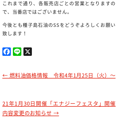
これまで通り、各販売店ごとの営業となりますの
で、当番店ではございません。
今後とも種子島石油のSSをどうぞよろしくお願い
致します！
F
Li
X
a
n
c
e
e
←
燃料油価格情報 令和4年1月25日（火）～
b
o
o
21年1月30日開催「エナジーフェスタ」開催
k
内容変更のお知らせ
→