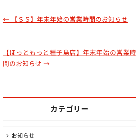
a
n
c
e
e
←
【ＳＳ】年末年始の営業時間のお知らせ
b
o
o
【ほっともっと種子島店】年末年始の営業時
k
間のお知らせ
→
カテゴリー
お知らせ