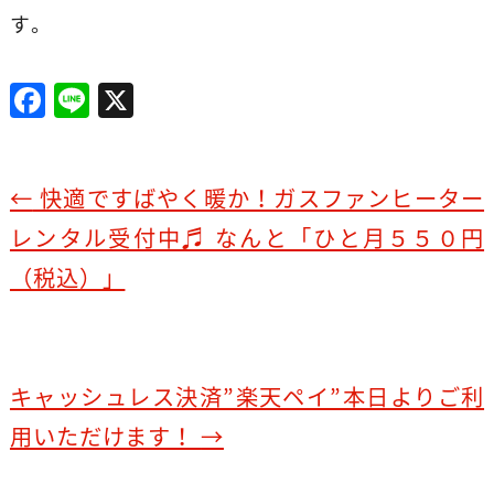
す。
F
Li
X
a
n
c
e
e
←
快適ですばやく暖か！ガスファンヒーター
b
レンタル受付中♬ なんと「ひと月５５０円
o
（税込）」
o
k
キャッシュレス決済”楽天ペイ”本日よりご利
用いただけます！
→