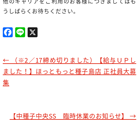
他のキャリアをご利用のお客様につきましてはも
うしばらくお待ちください。
F
Li
X
a
n
c
e
e
←
（※2／17締め切りました）【給与ＵＰし
b
ました！】ほっともっと種子島店 正社員大募
o
集
o
k
【中種子中央SS 臨時休業のお知らせ】
→