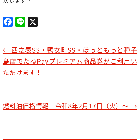
致します！
F
Li
X
a
n
c
e
e
←
西之表SS・鴨女町SS・ほっともっと種子
b
島店でたねPayプレミアム商品券がご利用い
o
ただけます！
o
k
燃料油価格情報 令和8年2月17日（火）～
→