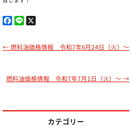
致します！
F
Li
X
a
n
c
e
e
←
燃料油価格情報 令和7年6月24日（火）～
b
o
o
燃料油価格情報 令和7年7月1日（火）～
→
k
カテゴリー