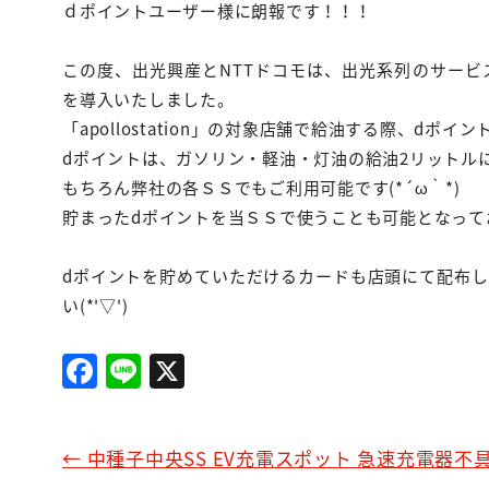
ｄポイントユーザー様に朗報です！！！
この度、出光興産とNTTドコモは、出光系列のサービスス
を導入いたしました。
「apollostation」の対象店舗で給油する際、
dポイントは、ガソリン・軽油・灯油の給油2リットル
もちろん弊社の各ＳＳでもご利用可能です(*´ω｀*)
貯まったdポイントを当ＳＳで使うことも可能となって
dポイントを貯めていただけるカードも店頭にて配布
い(*'▽')
F
Li
X
a
n
c
e
←
中種子中央SS EV充電スポット 急速充電器不
e