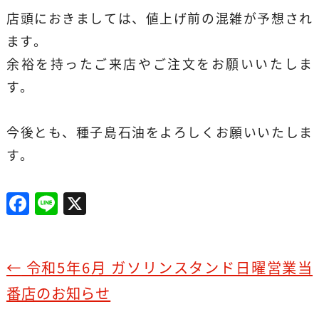
店頭におきましては、値上げ前の混雑が予想され
ます。
余裕を持ったご来店やご注文をお願いいたしま
す。
今後とも、種子島石油をよろしくお願いいたしま
す。
F
Li
X
a
n
c
e
e
←
令和5年6月 ガソリンスタンド日曜営業当
b
番店のお知らせ
o