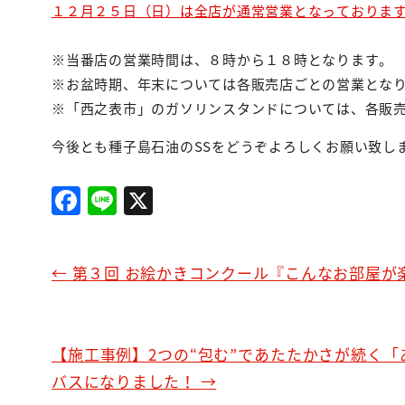
１２月２５日（日）は全店が通常営業となっておりま
※当番店の営業時間は、８時から１８時となります。
※お盆時期、年末については各販売店ごとの営業とな
※「西之表市」のガソリンスタンドについては、各販
今後とも種子島石油のSSをどうぞよろしくお願い致し
F
Li
X
a
n
c
e
←
第３回 お絵かきコンクール『こんなお部屋が
e
b
o
【施工事例】2つの“包む”であたたかさが続く
o
バスになりました！
→
k